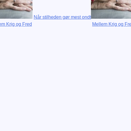
Når stilheden gør mest ondt
Når stil
 Fred
Mellem Krig og Fred