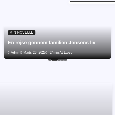
MIN NOVELLE
En rejse gennem familien Jensens liv
Admin
Marts 26, 2025
24min At Læse