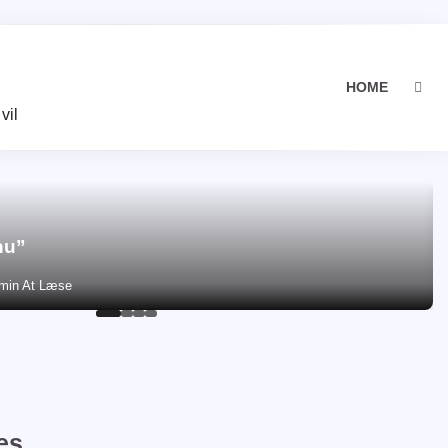
HOME
vil
nu”
min At Læse
es