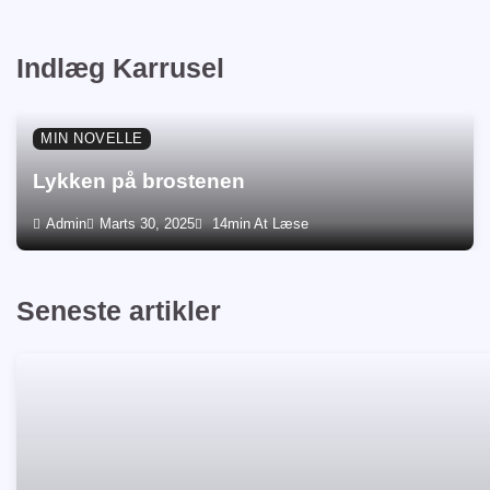
Indlæg Karrusel
MIN NOVELLE
Lykken på brostenen
Admin
Marts 30, 2025
14min At Læse
Seneste artikler