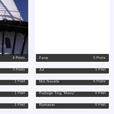
Ferie
4 Posts
5 Posts
Jul
3 Posts
1 Post
Min Novelle
1 Post
6 Posts
Pudsige Ting "Menu"
1 Post
0 Post
Romener
1 Post
0 Post
3 Posts