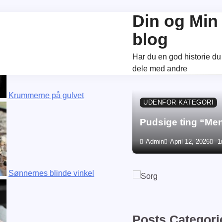
Din og Min
blog
Har du en god historie du 
dele med andre
ne på gulvet
UDENFOR KATEGORI
Pudsige ting “Me
Admin
April 12, 2026
1
es blinde vinkel
Posts Categori