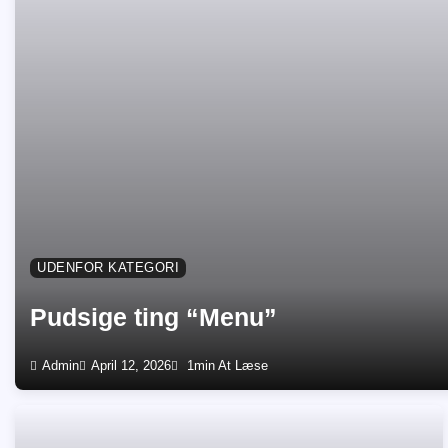
UDENFOR KATEGORI
Pudsige ting “Menu”
Admin
April 12, 2026
1min At Læse