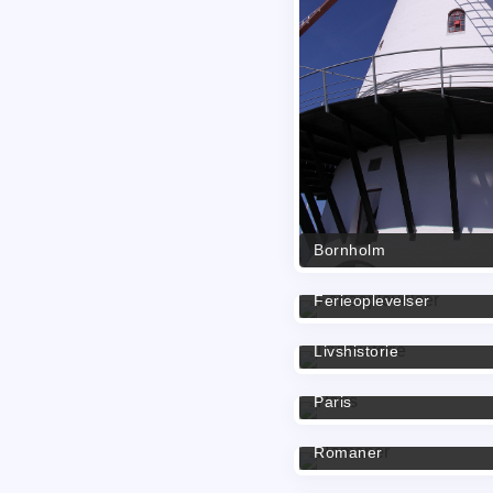
Bornholm
Ferieoplevelser
Livshistorie
Paris
Romaner
SEO