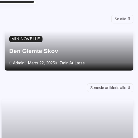
Se alle
MIN NOVELLE
Den Glemte Skov
Admin
Marts 22, 2025
7min At Læse
Seneste artikleris alle