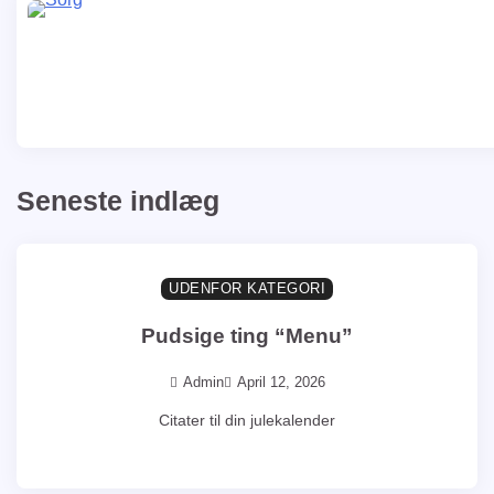
Seneste indlæg
1min at læse
0
UDENFOR KATEGORI
Pudsige ting “Menu”
Admin
April 12, 2026
Citater til din julekalender