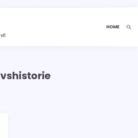
n
HOME
vil
ivshistorie