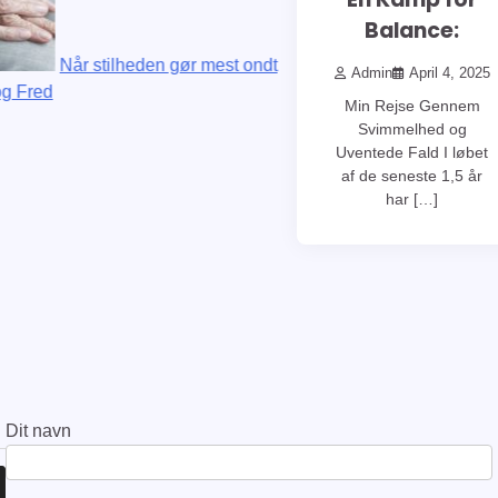
Balance:
Når stilheden gør mest ondt
Admin
April 4, 2025
red
Min Rejse Gennem
Svimmelhed og
Uventede Fald I løbet
af de seneste 1,5 år
har […]
Dit navn