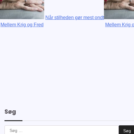
Når stilheden gør mest ondt
lem Krig og Fred
Mellem Krig og F
Søg
Søg