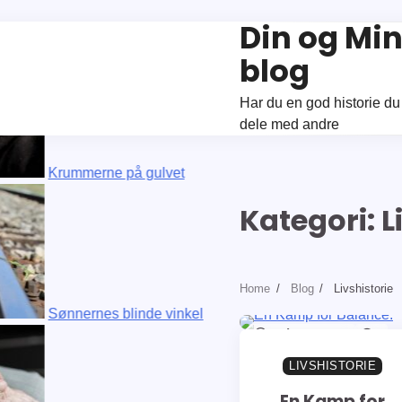
Din og Mi
u”
blog
Har du en god historie du 
dele med andre
Krummerne på gulvet
Kategori:
L
Home
Blog
Livshistorie
Sønnernes blinde vinkel
5min at læse
0
LIVSHISTORIE
En Kamp for