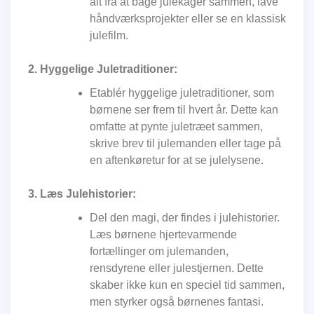
alt fra at bage julekager sammen, lave
håndværksprojekter eller se en klassisk
julefilm.
2. Hyggelige Juletraditioner:
Etablér hyggelige juletraditioner, som
børnene ser frem til hvert år. Dette kan
omfatte at pynte juletræet sammen,
skrive brev til julemanden eller tage på
en aftenkøretur for at se julelysene.
3. Læs Julehistorier:
Del den magi, der findes i julehistorier.
Læs børnene hjertevarmende
fortællinger om julemanden,
rensdyrene eller julestjernen. Dette
skaber ikke kun en speciel tid sammen,
men styrker også børnenes fantasi.