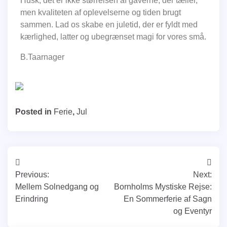
Husk, det er ikke størrelsen af ​​gaverne, der tæller,
men kvaliteten af ​​oplevelserne og tiden brugt
sammen. Lad os skabe en juletid, der er fyldt med
kærlighed, latter og ubegrænset magi for vores små.
B.Taarnager
Posted in
Ferie
,
Jul
Previous:
Next:
Mellem Solnedgang og
Bornholms Mystiske Rejse:
Erindring
En Sommerferie af Sagn
og Eventyr