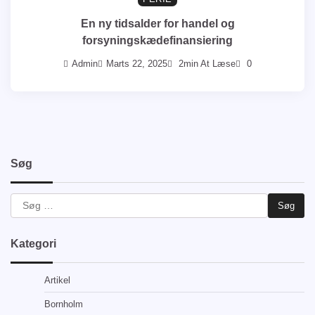
En ny tidsalder for handel og
forsyningskædefinansiering
Admin
Marts 22, 2025
2min At Læse
0
Søg
Kategori
Artikel
Bornholm