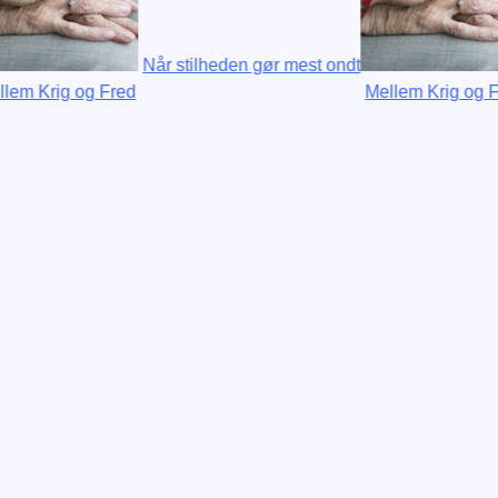
stilheden gør mest ondt
Når stilheden gør 
Mellem Krig og Fred